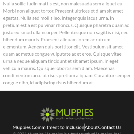
Nulla sollicitudin mattis est, non malesuada sem aliquet eu.
Morbi non aliquet tortor. Praesent ultrices et diam sit amet
egestas. Nulla sed mollis leo. Integer quis lacus urna. In
pretium est a est pulvinar rhoncus. Quisque pharetra quam ac
justo euismod ullamcorper. Pellentesque non sagittis nisi, nec
bibendum mauris. Praesent aliquam lorem ac rutrum
elementum. Aenean quis porttitor elit. Vestibulum sit amet
quam ac metus congue vulputate ac et eros. Quisque vitae
urna a neque aliquam tincidunt et sit amet ipsum. In eget
vehicula mauris. Quisque lobortis sem diam. Maecenas
condimentum arcu ut risus pretium aliquam. Curabitur semper
congue nibh, id adipiscing risus bibendum at.
Muppies Commitment to Inclusion
About
Contact Us
© 2026 Muppies | Muppies is a trademark of Muppies, Inc |